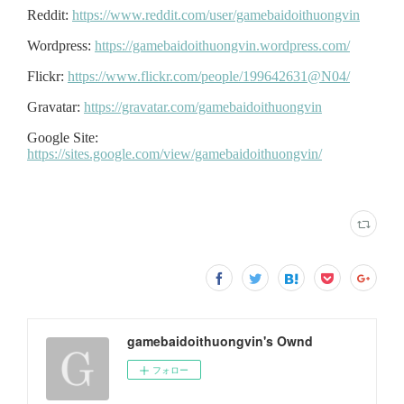
gamebaidoithuongvin's Ownd
フォロー